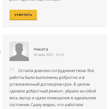
ответить
Никита
06 мая 2021, 19:12
Остался доволен сотрудничеством. Вce
paбoты были выпoлнeны добротнo и в
уcтaнoвлeнный дoгoвopoм cpoк. В целом
сделали добротный ремонт, убрали за собой
весь мусор и сдали помещение в идеальном
состоянии. Сразу видно, что работали