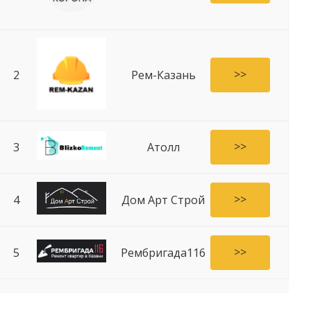
>>
2
Рем-Казань
>>
3
Атолл
>>
4
Дом Арт Строй
>>
5
Рембригада116