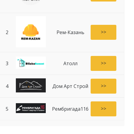
>>
2
Рем-Казань
>>
3
Атолл
>>
4
Дом Арт Строй
>>
5
Рембригада116