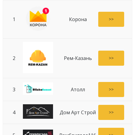
1
Корона
>>
2
Рем-Казань
>>
3
Атолл
>>
4
Дом Арт Строй
>>